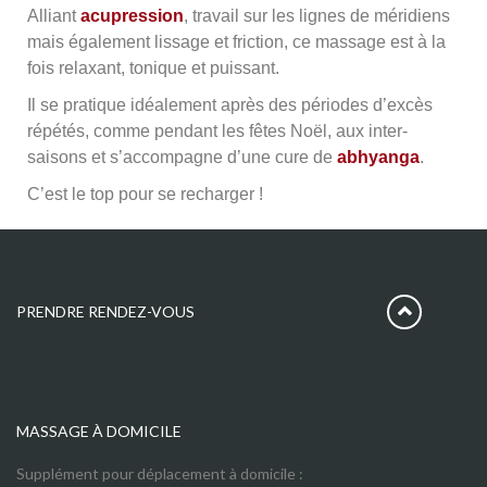
Alliant
acupression
, travail sur les lignes de méridiens
mais également lissage et friction, ce massage est à la
fois relaxant, tonique et puissant.
Il se pratique idéalement après des périodes d’excès
répétés, comme pendant les fêtes Noël, aux inter-
saisons et s’accompagne d’une cure de
abhyanga
.
C’est le top pour se recharger !
PRENDRE RENDEZ-VOUS
MASSAGE À DOMICILE
Supplément pour déplacement à domicile :