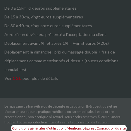
De 0 à 15km, dix euros supplémentaires,
De 15 à 30km, vingt euros supplémentaires
De 30 à 40km, cinquante euros supplémentaires
Au-delà, un devis sera présenté à l’acceptation au client
Déplacement avant 9h et après 19h : +vingt euros (+20€)
Déplacement le dimanche : prix du massage doublé + frais de
déplacement comme mentionnés ci-dessus (toutes conditions
cumulables)
Voir
CGU
pour plus de détails
Le massage de bien-être ou de détente est à but non thérapeutique et ne
s'apparente à aucune pratique médicale ou paramédicale. Il est d'ordre
professionnel, non érotique ni sexuel. Tous droits réservés © 2017 Sandra
Foddai. Toute reproduction interdite sans l'autorisation de l'auteur.
Conditions générales d'utilisation
. Mentions Légales
. Conception du site