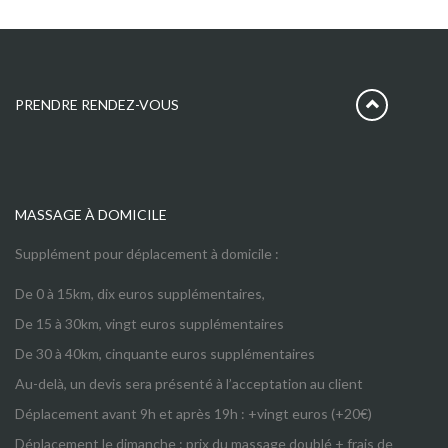
PRENDRE RENDEZ-VOUS
MASSAGE À DOMICILE
Supplément pour déplacement à domicile :
De 0 à 15km, dix euros supplémentaires,
De 15 à 30km, vingt euros supplémentaires
De 30 à 40km, cinquante euros supplémentaires
Au-delà, un devis sera présenté à l’acceptation au client
Déplacement avant 9h et après 19h : +vingt euros (+20€)
Déplacement le dimanche : prix du massage doublé + frais de